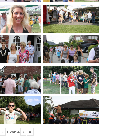
‹
›
»
1
von
4