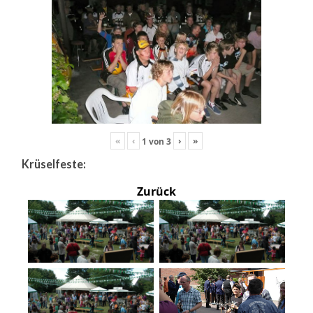
«
‹
›
»
1
von
3
Krüselfeste:
Zurück