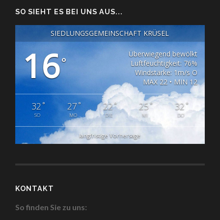
SO SIEHT ES BEI UNS AUS...
SIEDLUNGSGEMEINSCHAFT KRÜSEL
16
Überwiegend bewölkt
°
Luftfeuchtigkeit: 76%
Windstärke: 1m/s O
MAX 22 • MIN 12
°
°
°
°
°
32
27
22
25
32
SO
MO
DIE
MI
DO
langfristige Vorhersage
KONTAKT
So finden Sie zu uns: