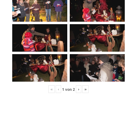
«
‹
›
»
1
von
2