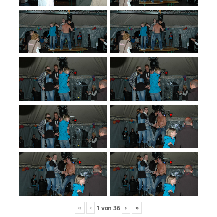
«
‹
›
»
1
von
36