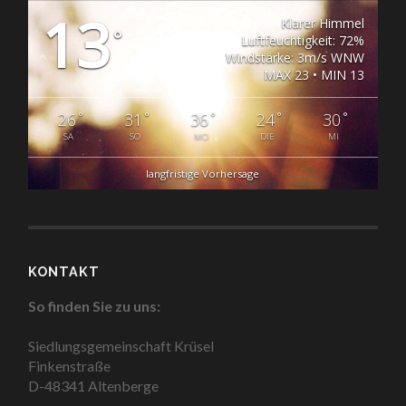
13
Klarer Himmel
°
Luftfeuchtigkeit: 72%
Windstärke: 3m/s WNW
MAX 23 • MIN 13
°
°
°
°
°
26
31
36
24
30
SA
SO
MO
DIE
MI
langfristige Vorhersage
KONTAKT
So finden Sie zu uns:
Siedlungsgemeinschaft Krüsel
Finkenstraße
D-48341 Altenberge