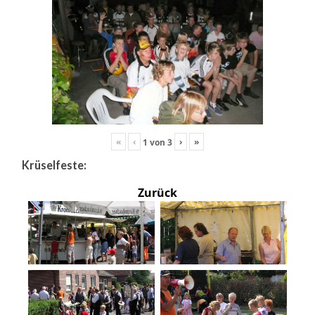
«
‹
›
»
1
von
3
Krüselfeste:
Zurück