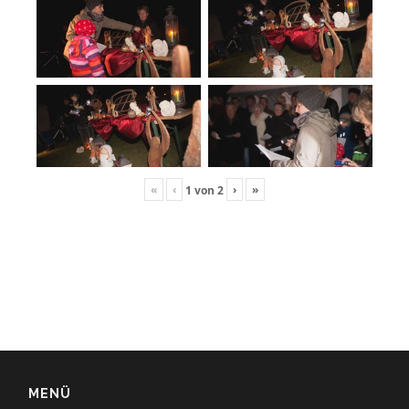
«
‹
›
»
1
von
2
MENÜ