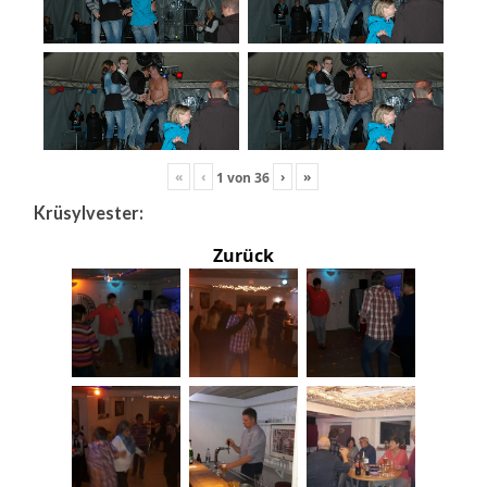
«
‹
›
»
1
von
36
Krüsylvester:
Zurück