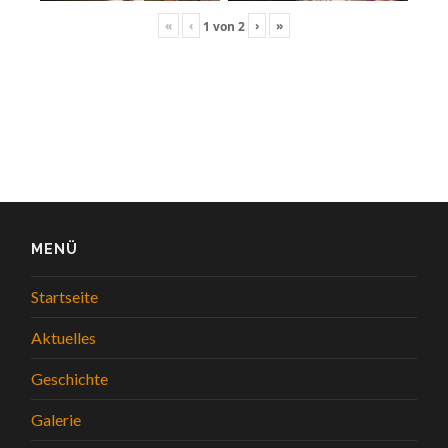
«
‹
›
»
1
von
2
MENÜ
Startseite
Aktuelles
Geschichte
Galerie