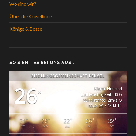
Wo sind wir?
Über die Krüsellinde
Könige & Bosse
SO SIEHT ES BEI UNS AUS...
SIEDLUNGSGEMEINSCHAFT KRÜSEL
26
Klarer Himmel
°
Luftfeuchtigkeit: 43%
Windstärke: 2m/s O
MAX 29 • MIN 11
°
°
°
°
°
31
28
22
26
32
SO
MO
DIE
MI
DO