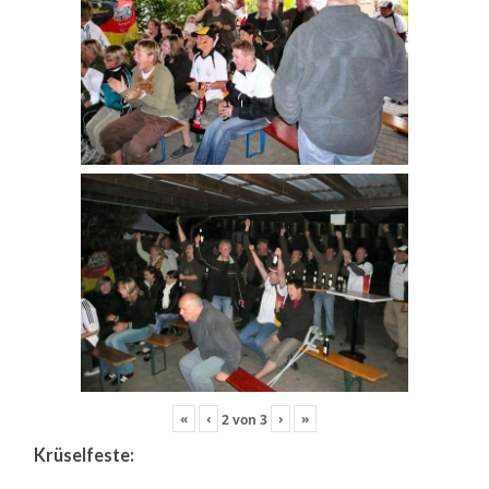
«
‹
›
»
2
von
3
Krüselfeste: