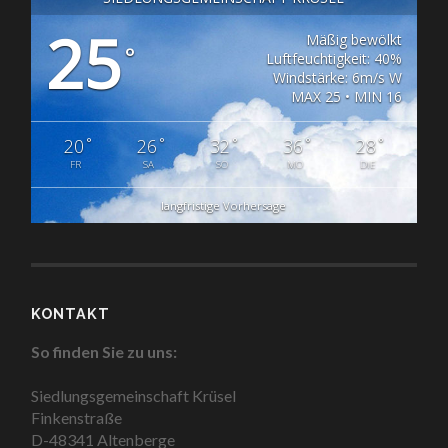
25
Mäßig bewölkt
°
Luftfeuchtigkeit: 40%
Windstärke: 6m/s W
MAX 25 • MIN 16
°
°
°
°
°
20
26
32
36
28
FR
SA
SO
MO
DIE
langfristige Vorhersage
KONTAKT
So finden Sie zu uns:
Siedlungsgemeinschaft Krüsel
Finkenstraße
D-48341 Altenberge