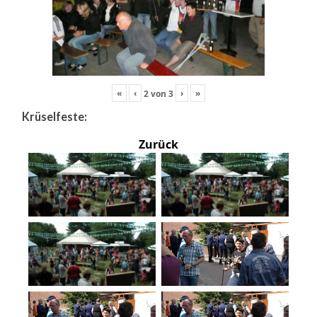
«
‹
›
»
2
von
3
Krüselfeste:
Zurück