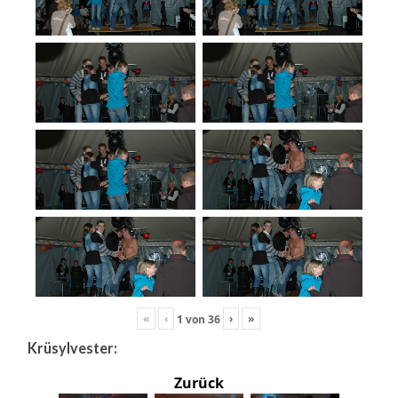
«
‹
›
»
1
von
36
Krüsylvester:
Zurück