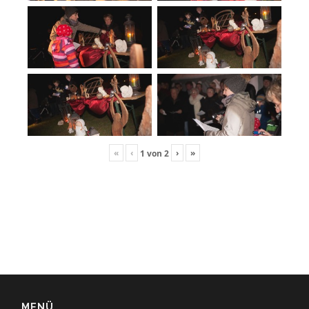
«
‹
›
»
1
von
2
MENÜ