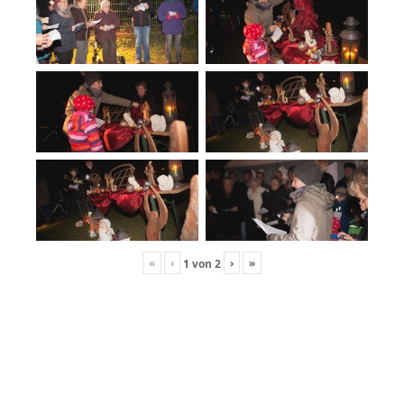
«
‹
›
»
1
von
2