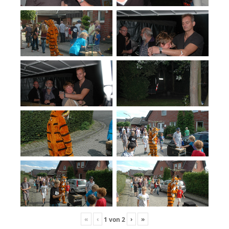
«
‹
›
»
1
von
2