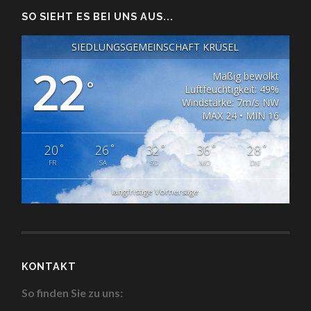
SO SIEHT ES BEI UNS AUS...
SIEDLUNGSGEMEINSCHAFT KRÜSEL
22
Mäßig bewölkt
°
Luftfeuchtigkeit: 49%
Windstärke: 7m/s NW
MAX 24 • MIN 16
°
°
°
°
°
20
26
32
36
28
FR
SA
SO
MO
DIE
langfristige Vorhersage
KONTAKT
So finden Sie zu uns: