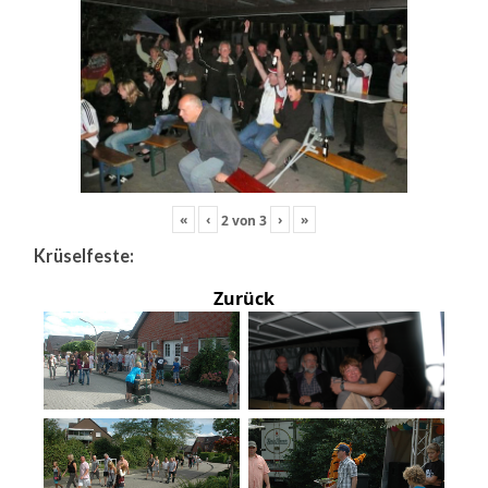
«
‹
›
»
2
von
3
Krüselfeste:
Zurück