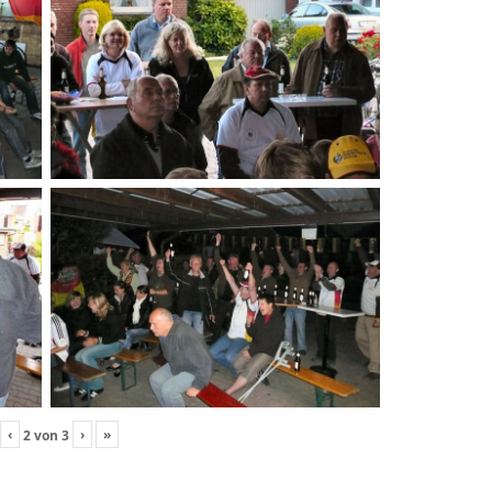
‹
›
»
2
von
3