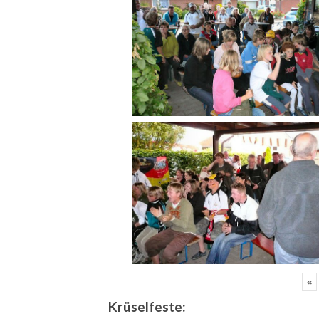
«
Krüselfeste: