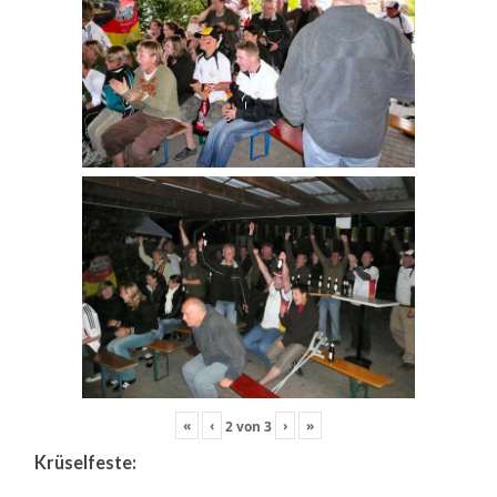
«
‹
›
»
2
von
3
Krüselfeste: