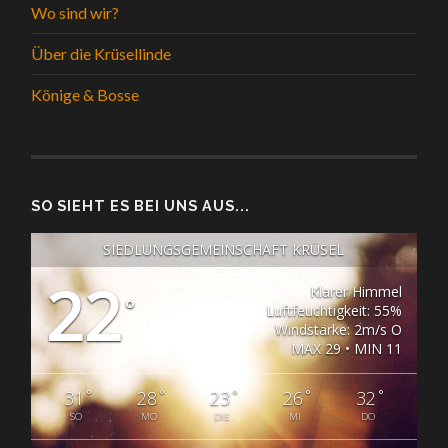
Wo sind wir?
Über die Krüsellinde
Könige & Bosse
SO SIEHT ES BEI UNS AUS...
SIEDLUNGSGEMEINSCHAFT KRÜSEL
22
Klarer Himmel
°
Luftfeuchtigkeit: 55%
Windstärke: 2m/s O
MAX 29 • MIN 11
°
°
°
°
°
31
28
23
26
32
SO
MO
DIE
MI
DO