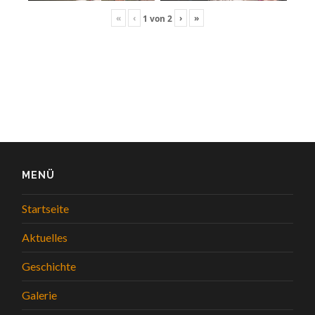
«
‹
›
»
1
von
2
MENÜ
Startseite
Aktuelles
Geschichte
Galerie