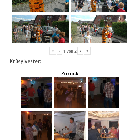
«
‹
›
»
1
von
2
Krüsylvester:
Zurück