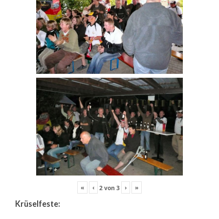
«
‹
›
»
2
von
3
Krüselfeste: