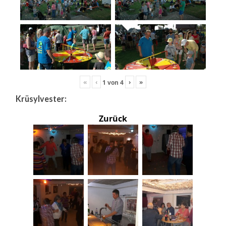
«
‹
›
»
1
von
4
Krüsylvester:
Zurück