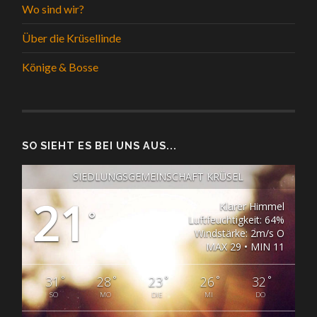
Wo sind wir?
Über die Krüsellinde
Könige & Bosse
SO SIEHT ES BEI UNS AUS...
SIEDLUNGSGEMEINSCHAFT KRÜSEL
21
Klarer Himmel
°
Luftfeuchtigkeit: 64%
Windstärke: 2m/s O
MAX 29 • MIN 11
°
°
°
°
°
31
28
23
26
32
SO
MO
DIE
MI
DO