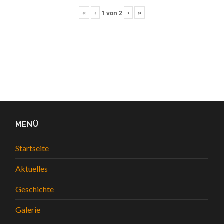
«
‹
›
»
1
von
2
MENÜ
Startseite
Aktuelles
Geschichte
Galerie