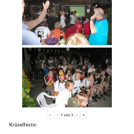
«
‹
›
»
1
von
3
Krüselfeste: