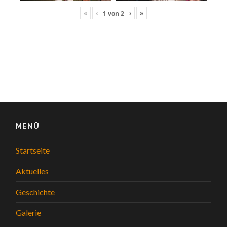
«
‹
›
»
1
von
2
MENÜ
Startseite
Aktuelles
Geschichte
Galerie