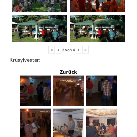
«
‹
›
»
2
von
4
Krüsylvester:
Zurück