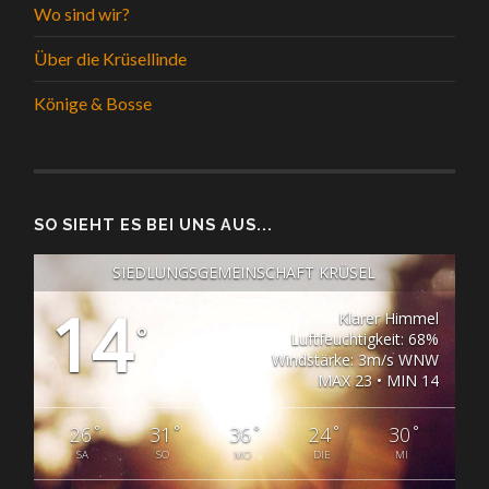
Wo sind wir?
Über die Krüsellinde
Könige & Bosse
SO SIEHT ES BEI UNS AUS...
SIEDLUNGSGEMEINSCHAFT KRÜSEL
14
Klarer Himmel
°
Luftfeuchtigkeit: 68%
Windstärke: 3m/s WNW
MAX 23 • MIN 14
°
°
°
°
°
26
31
36
24
30
SA
SO
MO
DIE
MI