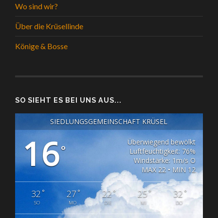
Wo sind wir?
Über die Krüsellinde
Könige & Bosse
SO SIEHT ES BEI UNS AUS...
SIEDLUNGSGEMEINSCHAFT KRÜSEL
16
Überwiegend bewölkt
°
Luftfeuchtigkeit: 76%
Windstärke: 1m/s O
MAX 22 • MIN 12
°
°
°
°
°
32
27
22
25
32
SO
MO
DIE
MI
DO