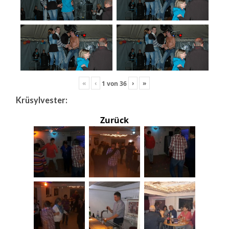
«
‹
›
»
1
von
36
Krüsylvester:
Zurück