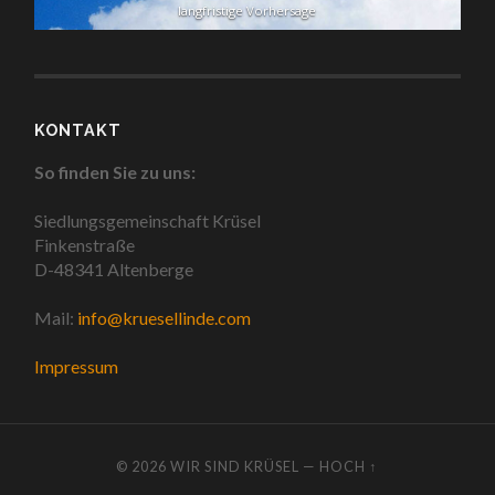
langfristige Vorhersage
KONTAKT
So finden Sie zu uns:
Siedlungsgemeinschaft Krüsel
Finkenstraße
D-48341 Altenberge
Mail:
info@kruesellinde.com
Impressum
© 2026
WIR SIND KRÜSEL
—
HOCH ↑