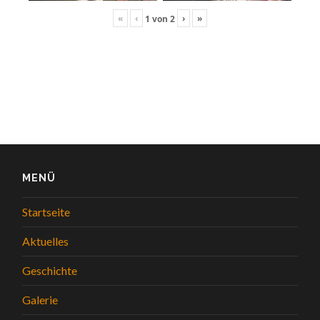
«
‹
›
»
1
von
2
MENÜ
Startseite
Aktuelles
Geschichte
Galerie