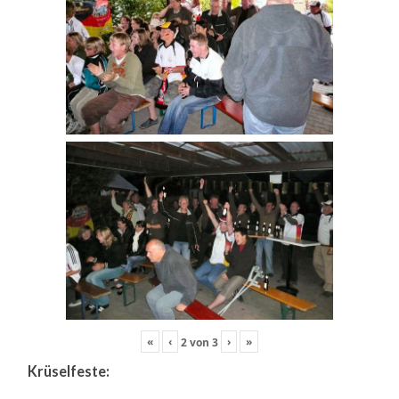
«
‹
›
»
2
von
3
Krüselfeste: