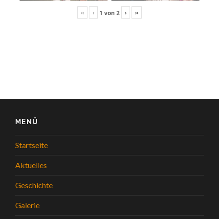
«
‹
›
»
1
von
2
MENÜ
Startseite
Aktuelles
Geschichte
Galerie