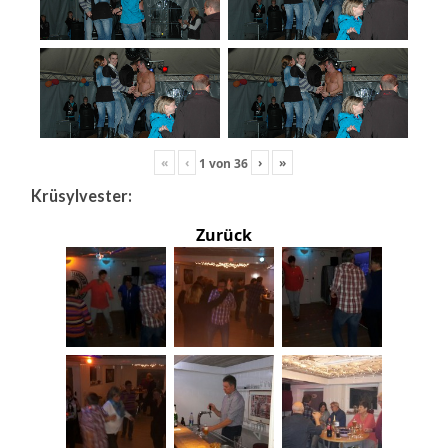
«
‹
›
»
1
von
36
Krüsylvester:
Zurück