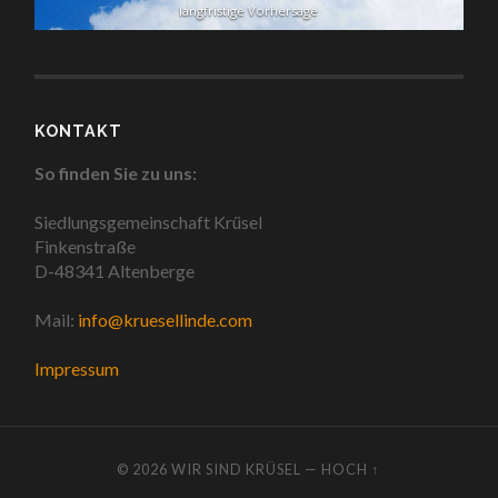
langfristige Vorhersage
KONTAKT
So finden Sie zu uns:
Siedlungsgemeinschaft Krüsel
Finkenstraße
D-48341 Altenberge
Mail:
info@kruesellinde.com
Impressum
© 2026
WIR SIND KRÜSEL
—
HOCH ↑