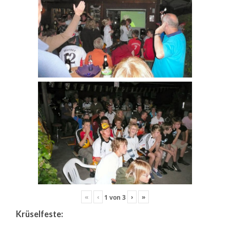
«
‹
›
»
1
von
3
Krüselfeste: