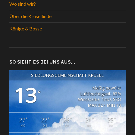
Wo sind wir?
Über die Krüsellinde
Könige & Bosse
SO SIEHT ES BEI UNS AUS...
SIEDLUNGSGEMEINSCHAFT KRÜSEL
13
Mäßig bewölkt
°
Luftfeuchtigkeit: 65%
Windstärke: 1m/s SSO
MAX 32 • MIN 13
°
°
°
°
°
27
22
26
31
35
MO
DIE
MI
DO
FR