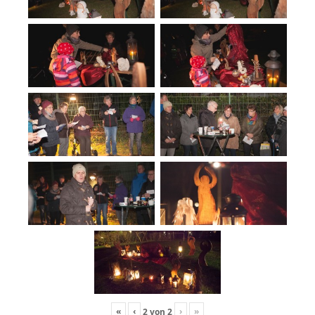
«
‹
›
»
2
von
2