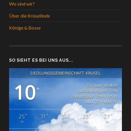
Wo sind wir?
Über die Krüsellinde
Könige & Bosse
SO SIEHT ES BEI UNS AUS...
SIEDLUNGSGEMEINSCHAFT KRÜSEL
10
Ein paar Wolken
°
Luftfeuchtigkeit: 81%
Windstärke: 3m/s WNW
MAX 22 • MIN 10
°
°
°
°
°
25
31
31
23
27
SA
SO
MO
DIE
MI