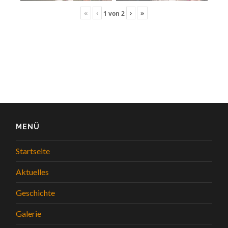
«
‹
›
»
1
von
2
MENÜ
Startseite
Aktuelles
Geschichte
Galerie