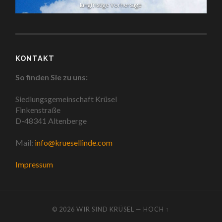
langfristige Vorhersage
KONTAKT
So finden Sie zu uns:
Siedlungsgemeinschaft Krüsel
Finkenstraße
D-48341 Altenberge
Mail:
info@kruesellinde.com
Impressum
© 2026
WIR SIND KRÜSEL
—
HOCH ↑