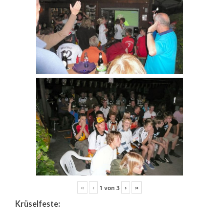
«
‹
›
»
1
von
3
Krüselfeste: