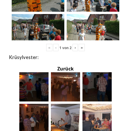
«
‹
›
»
1
von
2
Krüsylvester:
Zurück