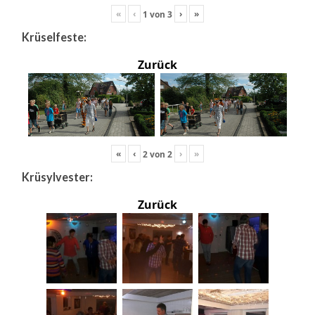
«
‹
›
»
1
von
3
Krüselfeste:
Zurück
«
‹
›
»
2
von
2
Krüsylvester:
Zurück