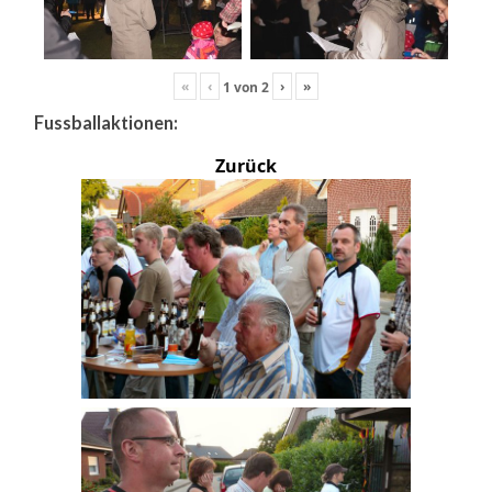
«
‹
›
»
1
von
2
Fussballaktionen:
Zurück