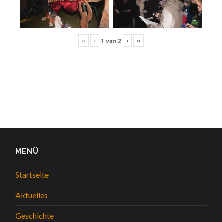
«
‹
›
»
1
von
2
MENÜ
Startseite
Aktuelles
Geschichte