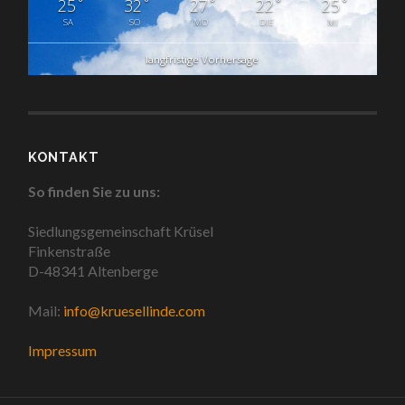
°
°
°
°
°
25
32
27
22
25
SA
SO
MO
DIE
MI
langfristige Vorhersage
KONTAKT
So finden Sie zu uns:
Siedlungsgemeinschaft Krüsel
Finkenstraße
D-48341 Altenberge
Mail:
info@kruesellinde.com
Impressum