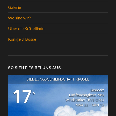
Galerie
Wo sind wir?
Über die Krüsellinde
Könige & Bosse
SO SIEHT ES BEI UNS AUS...
SIEDLUNGSGEMEINSCHAFT KRÜSEL
17
Bedeckt
°
Luftfeuchtigkeit: 70%
Windstärke: 1m/s ONO
MAX 22 • MIN 12