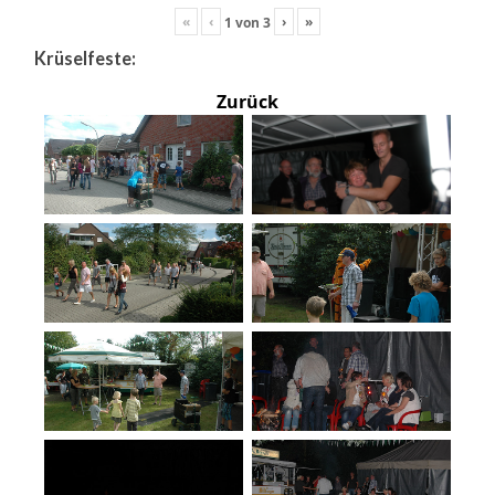
«
‹
›
»
1
von
3
Krüselfeste:
Zurück