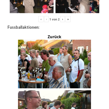
«
‹
›
»
1
von
2
Fussballaktionen:
Zurück