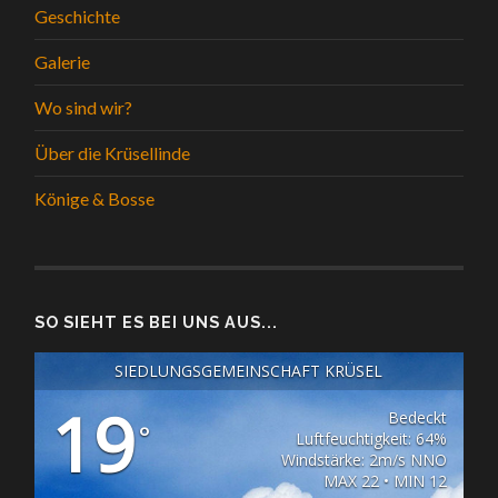
Geschichte
Galerie
Wo sind wir?
Über die Krüsellinde
Könige & Bosse
SO SIEHT ES BEI UNS AUS...
SIEDLUNGSGEMEINSCHAFT KRÜSEL
19
Bedeckt
°
Luftfeuchtigkeit: 64%
Windstärke: 2m/s NNO
MAX 22 • MIN 12