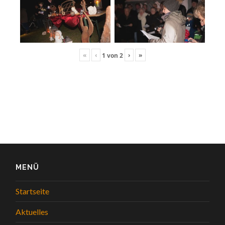
«
‹
›
»
1
von
2
MENÜ
Startseite
Aktuelles