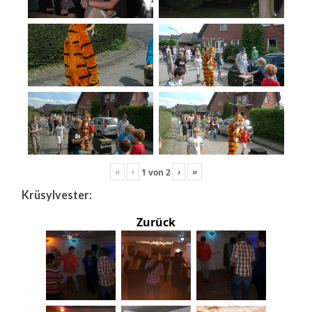
«
‹
›
»
1
von
2
Krüsylvester:
Zurück