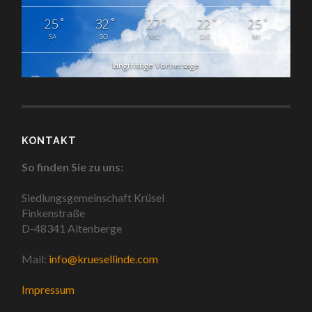
°
°
°
°
°
25
32
27
22
25
SA
SO
MO
DIE
MI
langfristige Vorhersage
KONTAKT
So finden Sie zu uns:
Siedlungsgemeinschaft Krüsel
Finkenstraße
D-48341 Altenberge
Mail:
info@kruesellinde.com
Impressum