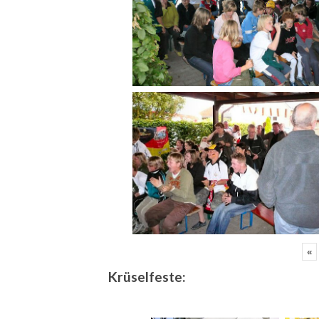
«
Krüselfeste: