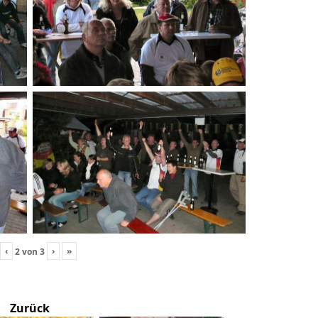
‹
›
»
2
von
3
Zurück