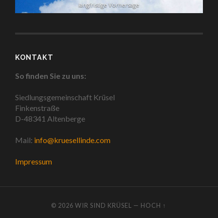
langfristige Vorhersage
KONTAKT
So finden Sie zu uns:
Siedlungsgemeinschaft Krüsel
Finkenstraße
D-48341 Altenberge
Mail:
info@kruesellinde.com
Impressum
© 2026
WIR SIND KRÜSEL
—
HOCH ↑