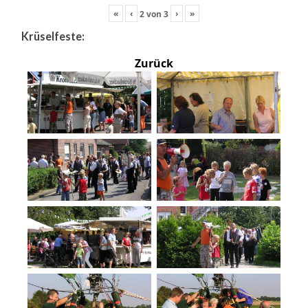
«
‹
›
»
2
von
3
Krüselfeste:
Zurück