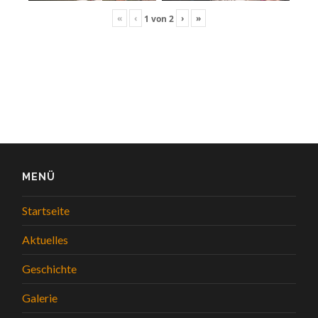
«
‹
›
»
1
von
2
MENÜ
Startseite
Aktuelles
Geschichte
Galerie