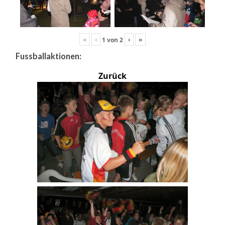
«
‹
›
»
1
von
2
Fussballaktionen:
Zurück