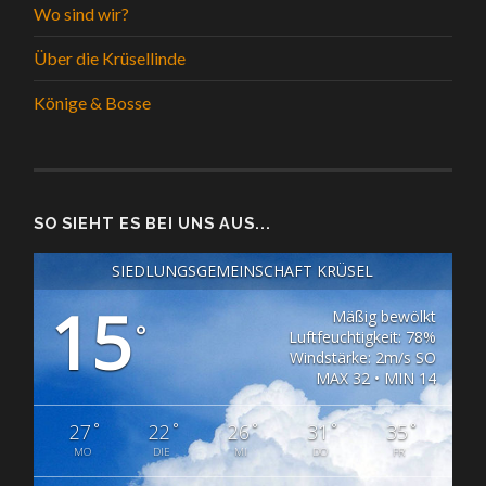
Wo sind wir?
Über die Krüsellinde
Könige & Bosse
SO SIEHT ES BEI UNS AUS...
SIEDLUNGSGEMEINSCHAFT KRÜSEL
15
Mäßig bewölkt
°
Luftfeuchtigkeit: 78%
Windstärke: 2m/s SO
MAX 32 • MIN 14
°
°
°
°
°
27
22
26
31
35
MO
DIE
MI
DO
FR