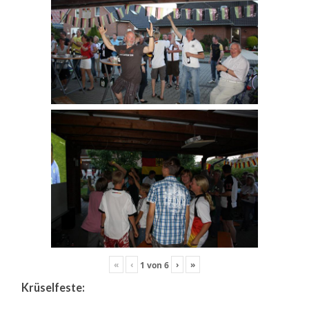
«
‹
›
»
1
von
6
Krüselfeste: