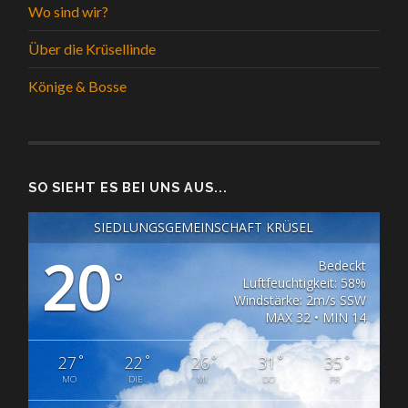
Wo sind wir?
Über die Krüsellinde
Könige & Bosse
SO SIEHT ES BEI UNS AUS...
SIEDLUNGSGEMEINSCHAFT KRÜSEL
20
Bedeckt
°
Luftfeuchtigkeit: 58%
Windstärke: 2m/s SSW
MAX 32 • MIN 14
°
°
°
°
°
27
22
26
31
35
MO
DIE
MI
DO
FR