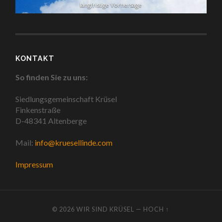
langfristige Vorhersage
KONTAKT
So finden Sie zu uns:
Siedlungsgemeinschaft Krüsel
Finkenstraße
D-48341 Altenberge
Mail:
info@kruesellinde.com
Impressum
© 2026
WIR SIND KRÜSEL
—
HOCH ↑