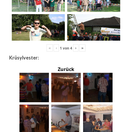
«
‹
›
»
1
von
4
Krüsylvester:
Zurück