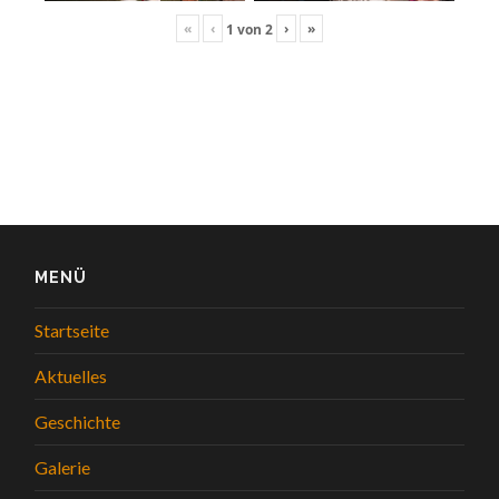
«
‹
›
»
1
von
2
MENÜ
Startseite
Aktuelles
Geschichte
Galerie