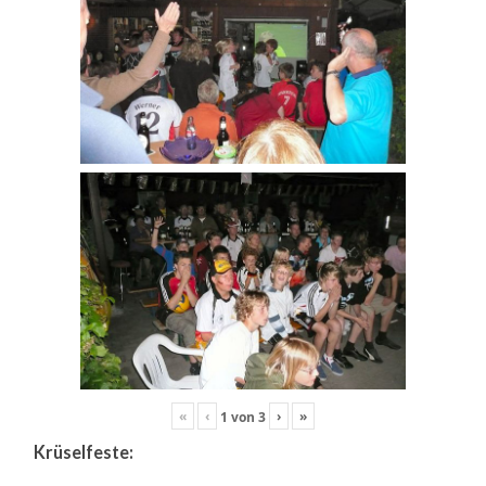
«
‹
›
»
1
von
3
Krüselfeste: