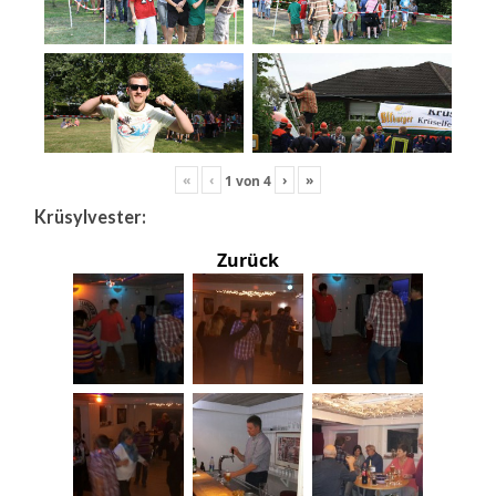
«
‹
›
»
1
von
4
Krüsylvester:
Zurück