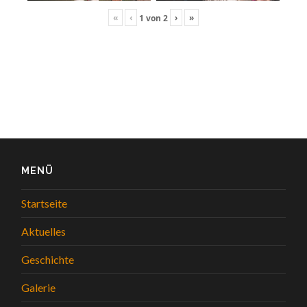
«
‹
›
»
1
von
2
MENÜ
Startseite
Aktuelles
Geschichte
Galerie