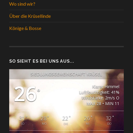
Wo sind wir?
Über die Krüsellinde
Könige & Bosse
SO SIEHT ES BEI UNS AUS...
SIEDLUNGSGEMEINSCHAFT KRÜSEL
26
Klarer Himmel
°
Luftfeuchtigkeit: 41%
Windstärke: 2m/s O
MAX 28 • MIN 11
°
°
°
°
°
31
28
22
26
32
SO
MO
DIE
MI
DO