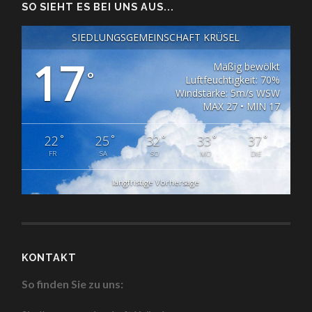
SO SIEHT ES BEI UNS AUS...
SIEDLUNGSGEMEINSCHAFT KRÜSEL
17
Mäßig bewölkt
°
Luftfeuchtigkeit: 70%
Windstärke: 5m/s WSW
MAX 27 • MIN 17
°
°
°
°
°
22
25
32
33
37
FR
SA
SO
MO
DIE
langfristige Vorhersage
KONTAKT
So finden Sie zu uns: