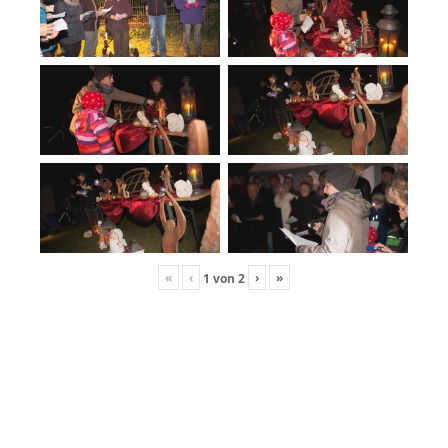
«
‹
›
»
1
von
2