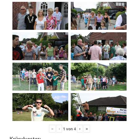
«
‹
›
»
1
von
4
Krüsylvester: