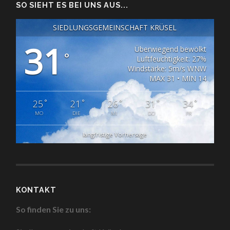
SO SIEHT ES BEI UNS AUS...
SIEDLUNGSGEMEINSCHAFT KRÜSEL
31
Überwiegend bewölkt
°
Luftfeuchtigkeit: 27%
Windstärke: 5m/s WNW
MAX 31 • MIN 14
°
°
°
°
°
25
21
26
31
34
MO
DIE
MI
DO
FR
langfristige Vorhersage
KONTAKT
So finden Sie zu uns: