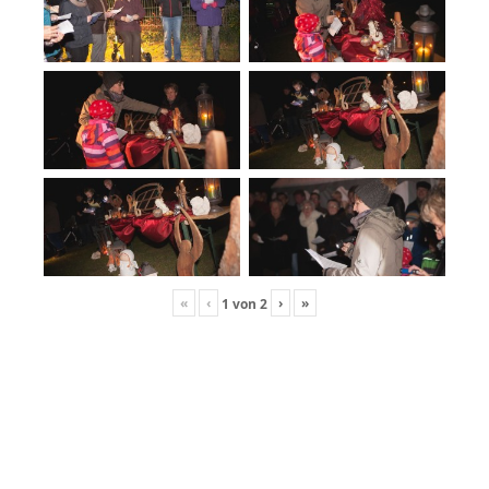
«
‹
›
»
1
von
2