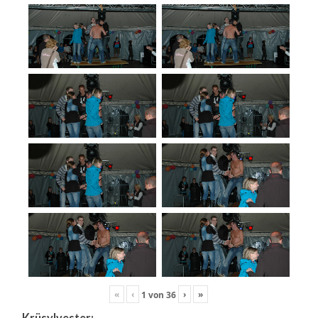
«
‹
›
»
1
von
36
Krüsylvester: