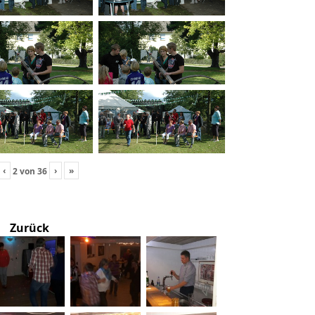
‹
›
»
2
von
36
Zurück