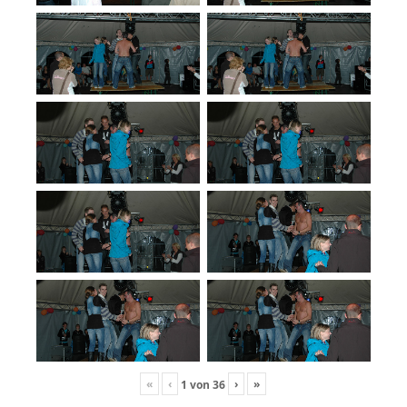
«
‹
›
»
1
von
36