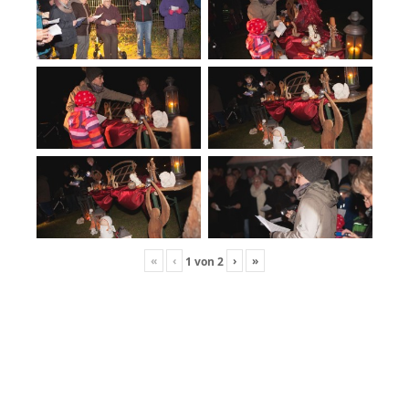
«
‹
›
»
1
von
2