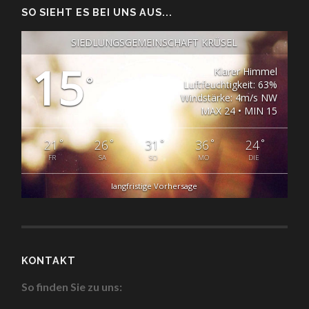
SO SIEHT ES BEI UNS AUS...
SIEDLUNGSGEMEINSCHAFT KRÜSEL
15
Klarer Himmel
°
Luftfeuchtigkeit: 63%
Windstärke: 4m/s NW
MAX 24 • MIN 15
°
°
°
°
°
21
26
31
36
24
FR
SA
SO
MO
DIE
langfristige Vorhersage
KONTAKT
So finden Sie zu uns: