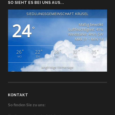
SO SIEHT ES BEI UNS AUS...
SIEDLUNGSGEMEINSCHAFT KRÜSEL
24
Mäßig bewölkt
°
Luftfeuchtigkeit: 41%
Windstärke: 4m/s SW
MAX 31 • MIN 14
°
°
°
°
°
26
22
28
32
35
MO
DIE
MI
DO
FR
langfristige Vorhersage
KONTAKT
So finden Sie zu uns: