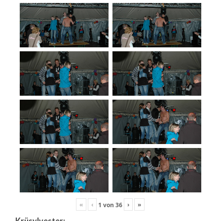
«
‹
›
»
1
von
36
Krüsylvester: