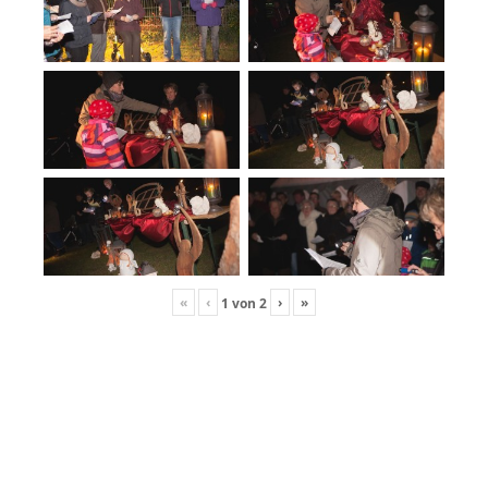
«
‹
›
»
1
von
2