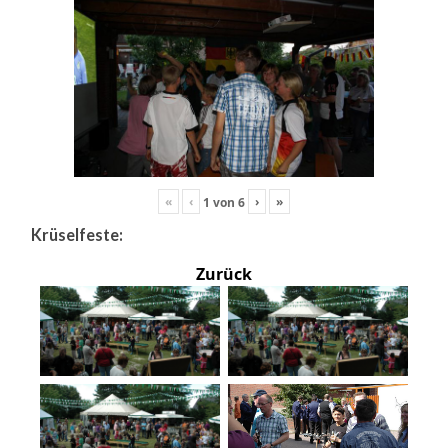
«
‹
›
»
1
von
6
Krüselfeste:
Zurück