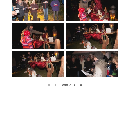
«
‹
›
»
1
von
2