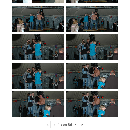
«
‹
›
»
1
von
36