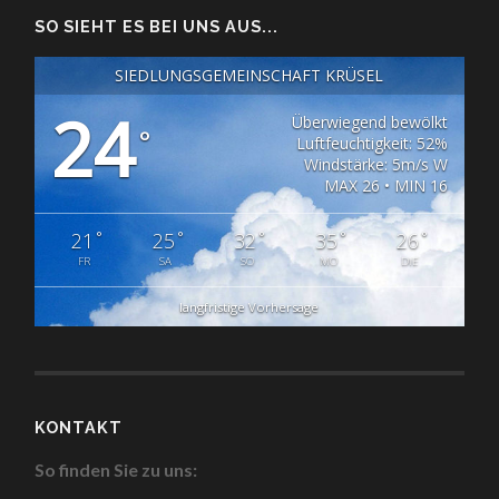
SO SIEHT ES BEI UNS AUS...
SIEDLUNGSGEMEINSCHAFT KRÜSEL
24
Überwiegend bewölkt
°
Luftfeuchtigkeit: 52%
Windstärke: 5m/s W
MAX 26 • MIN 16
°
°
°
°
°
21
25
32
35
26
FR
SA
SO
MO
DIE
langfristige Vorhersage
KONTAKT
So finden Sie zu uns: