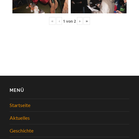
«
‹
›
»
1
von
2
MENÜ
Startseite
Aktuelles
Geschichte