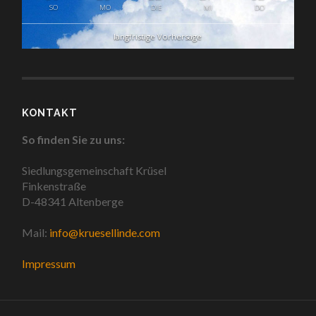
SO
MO
DIE
MI
DO
langfristige Vorhersage
KONTAKT
So finden Sie zu uns:
Siedlungsgemeinschaft Krüsel
Finkenstraße
D-48341 Altenberge
Mail:
info@kruesellinde.com
Impressum