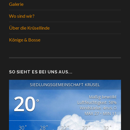
Galerie
Wo sind wir?
Über die Krüsellinde
Könige & Bosse
SO SIEHT ES BEI UNS AUS...
SIEDLUNGSGEMEINSCHAFT KRÜSEL
20
Mäßig bewölkt
°
Luftfeuchtigkeit: 58%
Windstärke: 4m/s O
MAX 27 • MIN 11
°
°
°
°
°
30
28
22
27
32