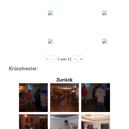
«
‹
›
»
1
von
12
Krüsylvester:
Zurück