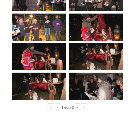
«
‹
›
»
1
von
2