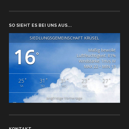
SO SIEHT ES BEI UNS AUS...
SIEDLUNGSGEMEINSCHAFT KRÜSEL
16
Mäßig bewölkt
°
Luftfeuchtigkeit: 81%
Windstärke: 1m/s W
MAX 22 • MIN 13
°
°
°
°
°
25
31
31
23
27
SA
SO
MO
DIE
MI
langfristige Vorhersage
KONTAKT