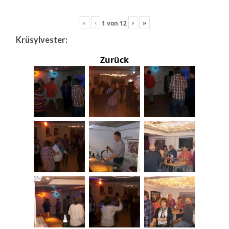
«
‹
›
»
1
von
12
Krüsylvester:
Zurück