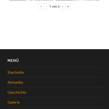
«
‹
›
»
1
von
2
MENÜ
Startseite
Aktuelles
Geschichte
Galerie