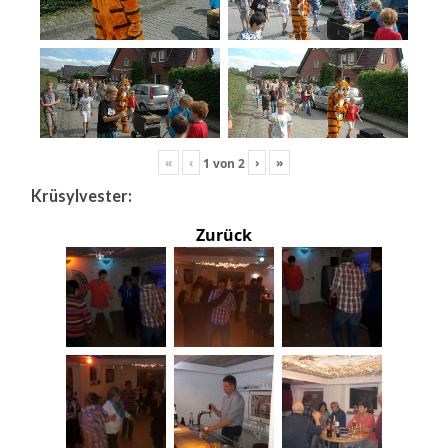
«
‹
›
»
1
von
2
Krüsylvester:
Zurück