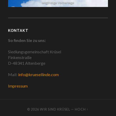
langfristige Vorhersage
KONTAKT
So finden Sie zu uns:
Siedlungsgemeinschaft Krüsel
Finkenstraße
D-48341 Altenberge
Mail:
info@kruesellinde.com
Impressum
© 2026
WIR SIND KRÜSEL
—
HOCH ↑