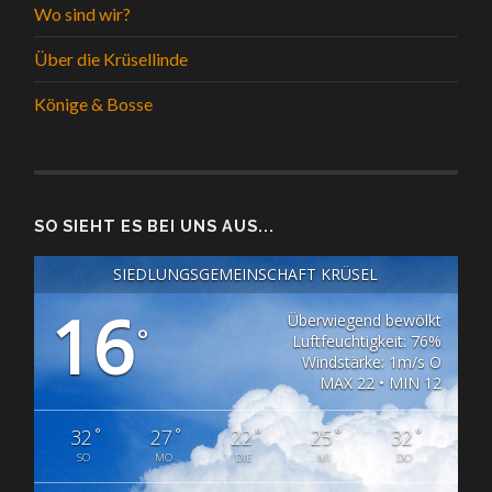
Wo sind wir?
Über die Krüsellinde
Könige & Bosse
SO SIEHT ES BEI UNS AUS...
SIEDLUNGSGEMEINSCHAFT KRÜSEL
16
Überwiegend bewölkt
°
Luftfeuchtigkeit: 76%
Windstärke: 1m/s O
MAX 22 • MIN 12
°
°
°
°
°
32
27
22
25
32
SO
MO
DIE
MI
DO