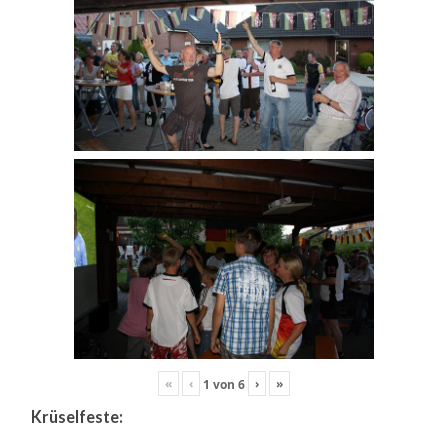
«
‹
›
»
1
von
6
Krüselfeste: