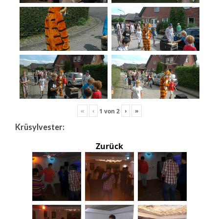
«
‹
›
»
1
von
2
Krüsylvester:
Zurück