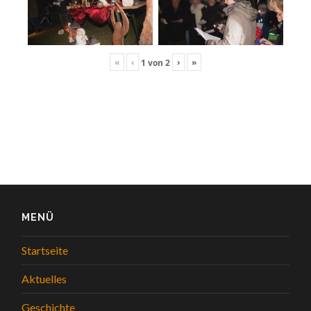
«
‹
›
»
1
von
2
MENÜ
Startseite
Aktuelles
Geschichte