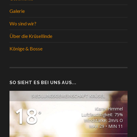
Galerie
Wo sind wir?
Über die Krüsellinde
Könige & Bosse
SO SIEHT ES BEI UNS AUS...
SIEDLUNGSGEMEINSCHAFT KRÜSEL
18
Klarer Himmel
°
Luftfeuchtigkeit: 75%
Windstärke: 2m/s O
MAX 29 • MIN 11