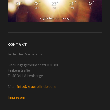
°
°
°
°
°
31
28
23
26
32
SO
MO
DIE
MI
DO
langfristige Vorhersage
KONTAKT
So finden Sie zu uns:
Siedlungsgemeinschaft Krüsel
Finkenstraße
D-48341 Altenberge
Mail:
info@kruesellinde.com
Impressum