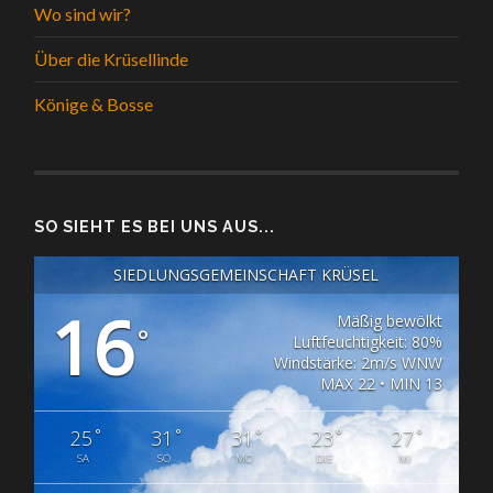
Wo sind wir?
Über die Krüsellinde
Könige & Bosse
SO SIEHT ES BEI UNS AUS...
SIEDLUNGSGEMEINSCHAFT KRÜSEL
16
Mäßig bewölkt
°
Luftfeuchtigkeit: 80%
Windstärke: 2m/s WNW
MAX 22 • MIN 13
°
°
°
°
°
25
31
31
23
27
SA
SO
MO
DIE
MI