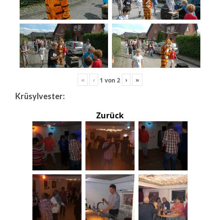
«
‹
›
»
1
von
2
Krüsylvester:
Zurück