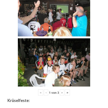
«
‹
›
»
1
von
3
Krüselfeste: