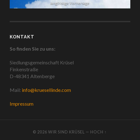
langfristige Vorhersage
KONTAKT
So finden Sie zu uns:
Siedlungsgemeinschaft Krüsel
Finkenstraße
D-48341 Altenberge
Mail:
info@kruesellinde.com
Impressum
© 2026
WIR SIND KRÜSEL
—
HOCH ↑