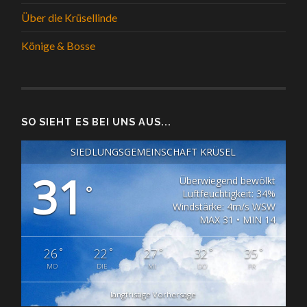
Über die Krüsellinde
Könige & Bosse
SO SIEHT ES BEI UNS AUS...
SIEDLUNGSGEMEINSCHAFT KRÜSEL
31
Überwiegend bewölkt
°
Luftfeuchtigkeit: 34%
Windstärke: 4m/s WSW
MAX 31 • MIN 14
°
°
°
°
°
26
22
27
32
35
MO
DIE
MI
DO
FR
langfristige Vorhersage