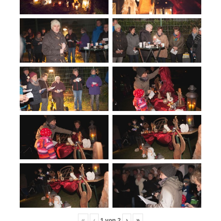
«
‹
›
»
1
von
2