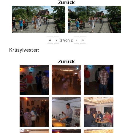
Zurück
«
‹
›
»
2
von
2
Krüsylvester:
Zurück