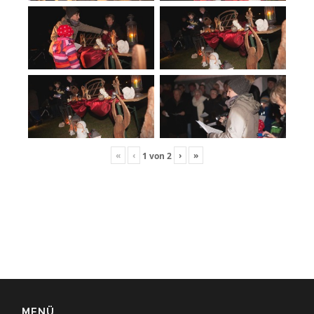
«
‹
›
»
1
von
2
MENÜ