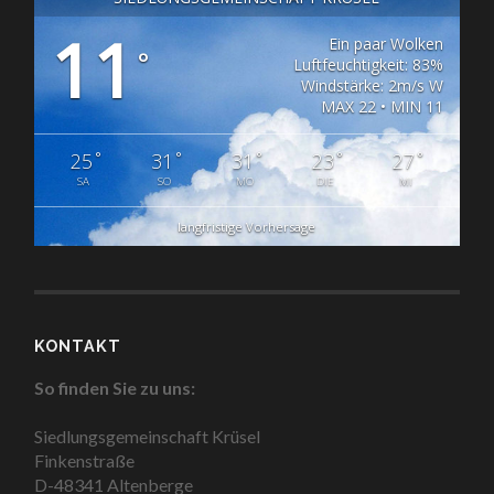
11
Ein paar Wolken
°
Luftfeuchtigkeit: 83%
Windstärke: 2m/s W
MAX 22 • MIN 11
°
°
°
°
°
25
31
31
23
27
SA
SO
MO
DIE
MI
langfristige Vorhersage
KONTAKT
So finden Sie zu uns:
Siedlungsgemeinschaft Krüsel
Finkenstraße
D-48341 Altenberge