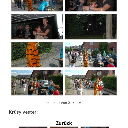
«
‹
›
»
1
von
2
Krüsylvester:
Zurück