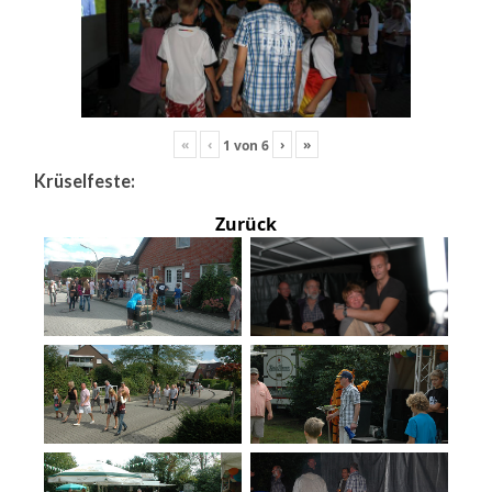
«
‹
›
»
1
von
6
Krüselfeste:
Zurück