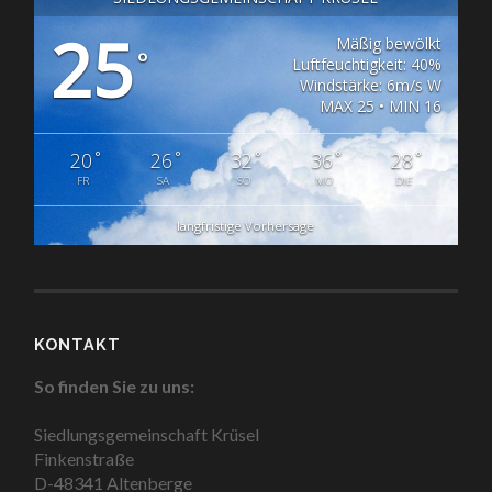
25
Mäßig bewölkt
°
Luftfeuchtigkeit: 40%
Windstärke: 6m/s W
MAX 25 • MIN 16
°
°
°
°
°
20
26
32
36
28
FR
SA
SO
MO
DIE
langfristige Vorhersage
KONTAKT
So finden Sie zu uns:
Siedlungsgemeinschaft Krüsel
Finkenstraße
D-48341 Altenberge