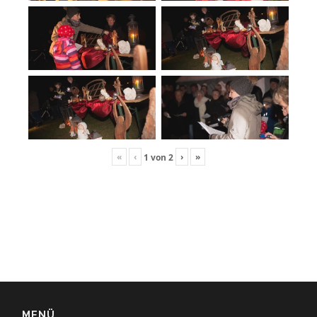
«
‹
›
»
1
von
2
MENÜ