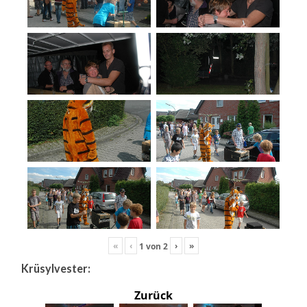
«
‹
›
»
1
von
2
Krüsylvester:
Zurück