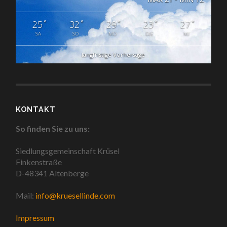
°
°
°
°
°
25
32
29
23
27
SA
SO
MO
DIE
MI
langfristige Vorhersage
KONTAKT
So finden Sie zu uns:
Siedlungsgemeinschaft Krüsel
Finkenstraße
D-48341 Altenberge
Mail:
info@kruesellinde.com
Impressum