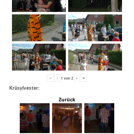
«
‹
›
»
1
von
2
Krüsylvester:
Zurück