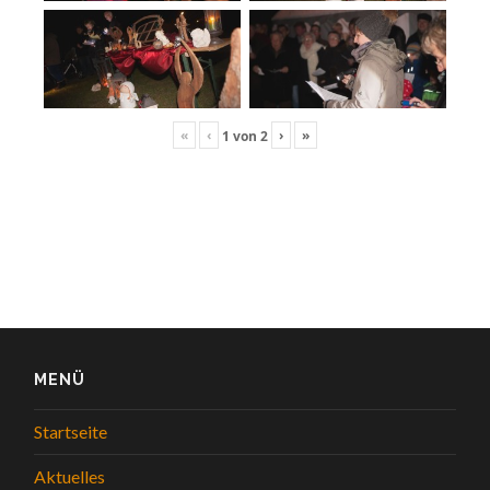
«
‹
›
»
1
von
2
MENÜ
Startseite
Aktuelles