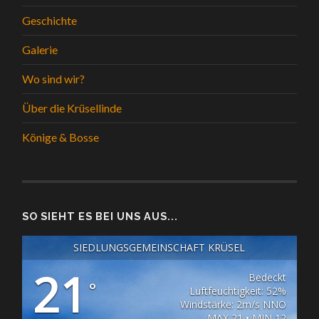
Geschichte
Galerie
Wo sind wir?
Über die Krüsellinde
Könige & Bosse
SO SIEHT ES BEI UNS AUS...
SIEDLUNGSGEMEINSCHAFT KRÜSEL
21
Bedeckt
°
Luftfeuchtigkeit: 52%
Windstärke: 2m/s NNO
MAX 21 • MIN 12