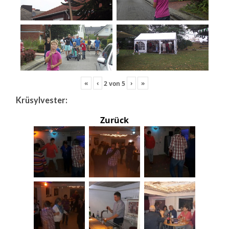
«
‹
›
»
2
von
5
Krüsylvester:
Zurück