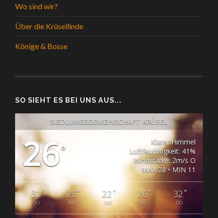
Wo sind wir?
Über die Krüsellinde
Könige & Bosse
SO SIEHT ES BEI UNS AUS...
SIEDLUNGSGEMEINSCHAFT KRÜSEL
26
Klarer Himmel
°
Luftfeuchtigkeit: 41%
Windstärke: 2m/s O
MAX 28 • MIN 11
°
°
°
°
°
31
28
22
26
32
SO
MO
DIE
MI
DO