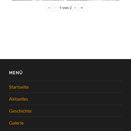
«
‹
›
»
1
von
2
MENÜ
Startseite
Aktuelles
Geschichte
Galerie