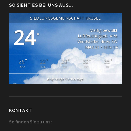
SO SIEHT ES BEI UNS AUS...
SIEDLUNGSGEMEINSCHAFT KRÜSEL
24
Mäßig bewölkt
°
Luftfeuchtigkeit: 41%
Windstärke: 4m/s SW
MAX 31 • MIN 14
°
°
°
°
°
26
22
28
32
35
MO
DIE
MI
DO
FR
langfristige Vorhersage
KONTAKT
So finden Sie zu uns: