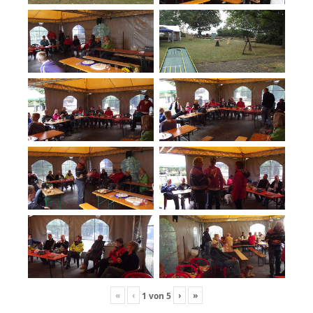
«
‹
›
»
1
von
5