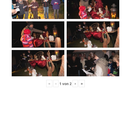
«
‹
›
»
1
von
2