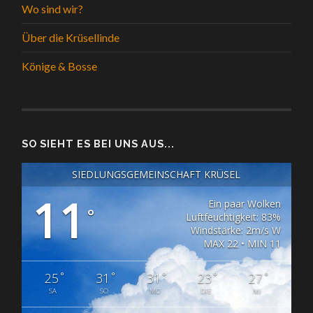
Wo sind wir?
Über die Krüsellinde
Könige & Bosse
SO SIEHT ES BEI UNS AUS...
SIEDLUNGSGEMEINSCHAFT KRÜSEL
11
Ein paar Wolken
°
Luftfeuchtigkeit: 83%
Windstärke: 2m/s W
MAX 22 • MIN 11
°
°
°
°
°
25
31
31
23
27
SA
SO
MO
DIE
MI