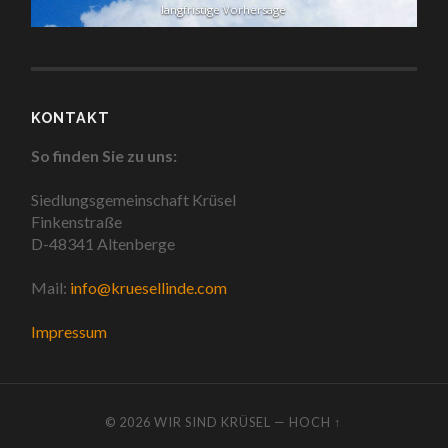
langfristige Vorhersage
KONTAKT
So finden Sie zu uns:
Siedlungsgemeinschaft Krüsel
Finkenstraße
D-48341 Altenberge
Mail:
info@kruesellinde.com
Impressum
© 2026
WIR SIND KRÜSEL
—
HOCH ↑