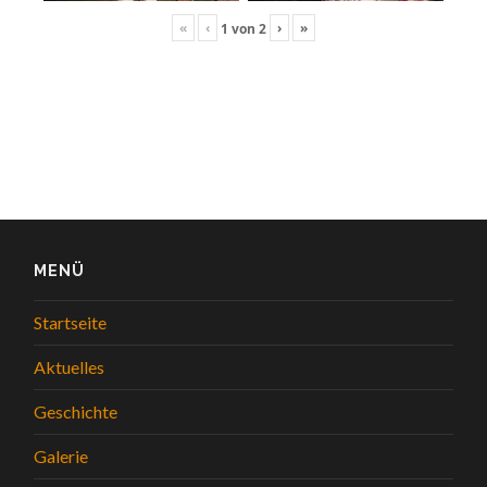
«
‹
›
»
1
von
2
MENÜ
Startseite
Aktuelles
Geschichte
Galerie