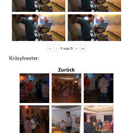
«
‹
›
»
1
von
5
Krüsylvester:
Zurück