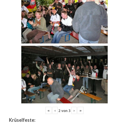
«
‹
›
»
2
von
3
Krüselfeste: