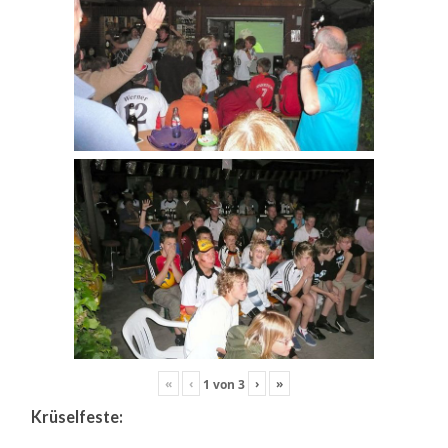
«
‹
›
»
1
von
3
Krüselfeste: