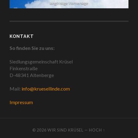
langfristige Vorhersage
KONTAKT
So finden Sie zu uns:
Siedlungsgemeinschaft Krüsel
Finkenstraße
D-48341 Altenberge
Mail:
info@kruesellinde.com
Impressum
© 2026
WIR SIND KRÜSEL
—
HOCH ↑