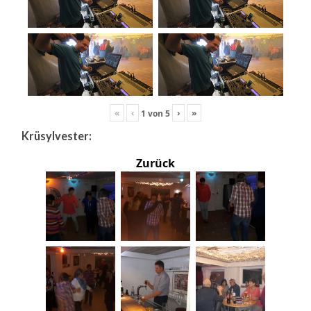
«
‹
›
»
1
von
5
Krüsylvester:
Zurück