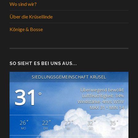
Wo sind wir?
Über die Krüsellinde
Könige & Bosse
SO SIEHT ES BEI UNS AUS...
SIEDLUNGSGEMEINSCHAFT KRÜSEL
31
Überwiegend bewölkt
°
Luftfeuchtigkeit: 34%
Windstärke: 4m/s WSW
MAX 31 • MIN 14
°
°
°
°
°
26
22
27
32
35
MO
DIE
MI
DO
FR