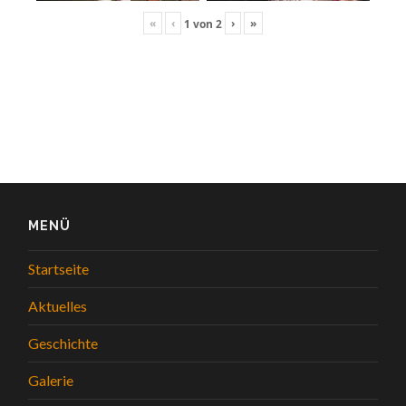
«
‹
›
»
1
von
2
MENÜ
Startseite
Aktuelles
Geschichte
Galerie