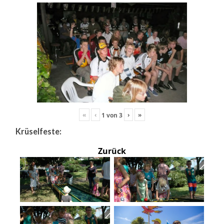
«
‹
›
»
1
von
3
Krüselfeste:
Zurück