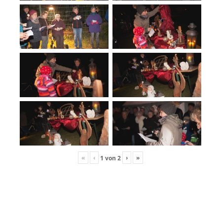
«
‹
›
»
1
von
2