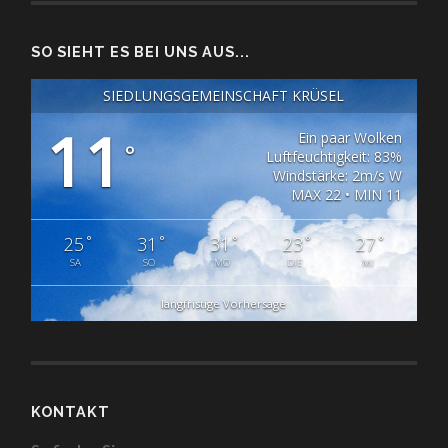
SO SIEHT ES BEI UNS AUS...
SIEDLUNGSGEMEINSCHAFT KRÜSEL
11
Ein paar Wolken
°
Luftfeuchtigkeit: 83%
Windstärke: 2m/s W
MAX 22 • MIN 11
°
°
°
°
°
25
31
31
23
27
SA
SO
MO
DIE
MI
langfristige Vorhersage
KONTAKT