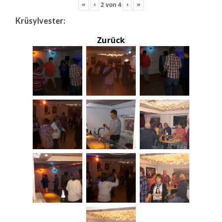
«
‹
›
»
2
von
4
Krüsylvester:
Zurück