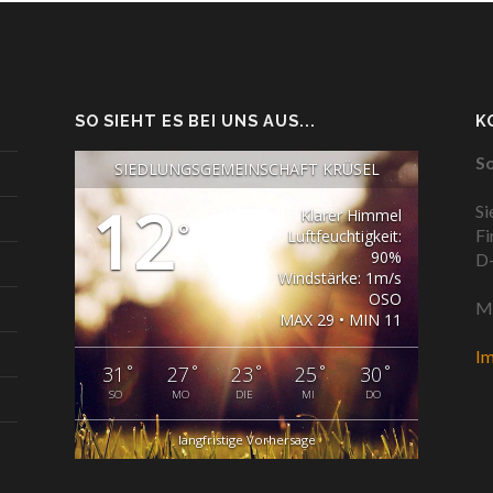
SO SIEHT ES BEI UNS AUS...
K
So
SIEDLUNGSGEMEINSCHAFT KRÜSEL
12
Si
Klarer Himmel
°
Fi
Luftfeuchtigkeit:
90%
D-
Windstärke: 1m/s
OSO
Ma
MAX 29 • MIN 11
I
°
°
°
°
°
31
27
23
25
30
SO
MO
DIE
MI
DO
langfristige Vorhersage