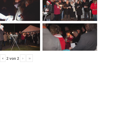
‹
›
»
2
von
2