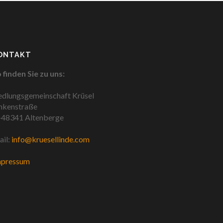
ONTAKT
 finden Sie zu uns:
edlungsgemeinschaft Krüsel
nkenstraße
48341 Altenberge
il:
info@kruesellinde.com
mpressum