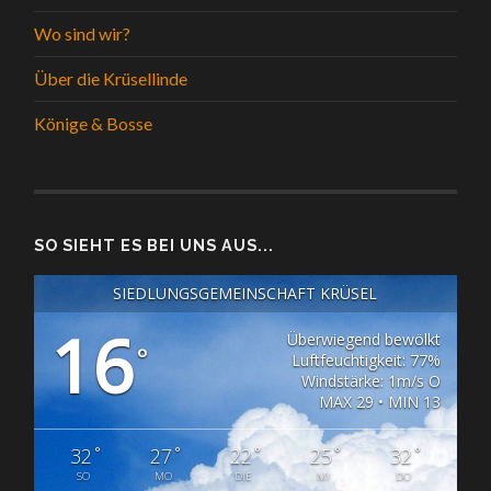
Wo sind wir?
Über die Krüsellinde
Könige & Bosse
SO SIEHT ES BEI UNS AUS...
SIEDLUNGSGEMEINSCHAFT KRÜSEL
16
Überwiegend bewölkt
°
Luftfeuchtigkeit: 77%
Windstärke: 1m/s O
MAX 29 • MIN 13
°
°
°
°
°
32
27
22
25
32
SO
MO
DIE
MI
DO