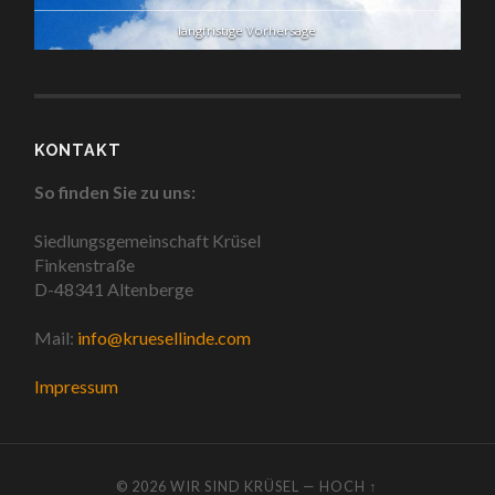
langfristige Vorhersage
KONTAKT
So finden Sie zu uns:
Siedlungsgemeinschaft Krüsel
Finkenstraße
D-48341 Altenberge
Mail:
info@kruesellinde.com
Impressum
© 2026
WIR SIND KRÜSEL
—
HOCH ↑