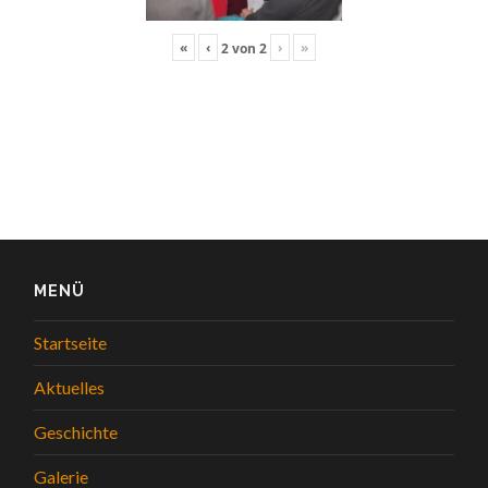
«
‹
›
»
2
von
2
MENÜ
Startseite
Aktuelles
Geschichte
Galerie