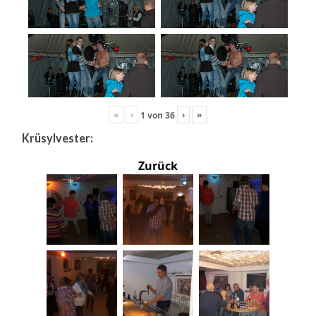
«
‹
›
»
1
von
36
Krüsylvester:
Zurück