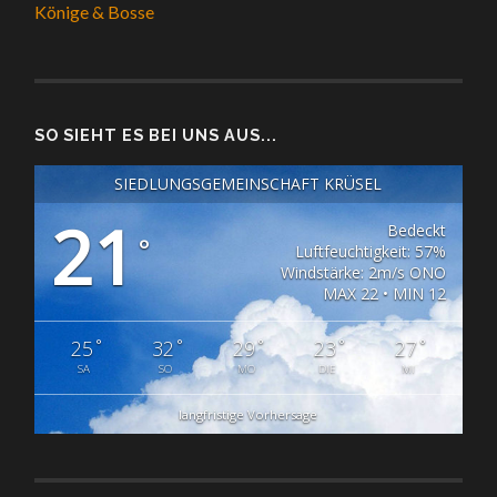
Könige & Bosse
SO SIEHT ES BEI UNS AUS...
SIEDLUNGSGEMEINSCHAFT KRÜSEL
21
Bedeckt
°
Luftfeuchtigkeit: 57%
Windstärke: 2m/s ONO
MAX 22 • MIN 12
°
°
°
°
°
25
32
29
23
27
SA
SO
MO
DIE
MI
langfristige Vorhersage