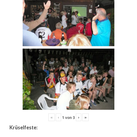
«
‹
›
»
1
von
3
Krüselfeste: