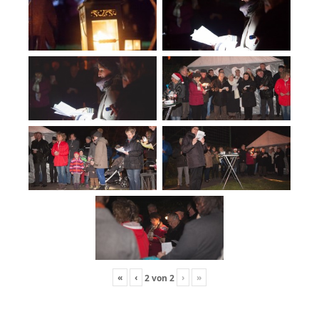
«
‹
›
»
2
von
2