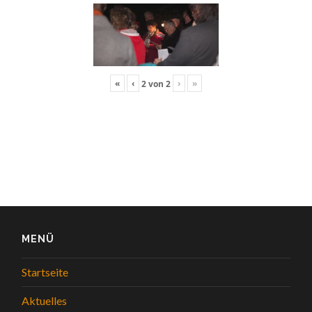
«
‹
›
»
2
von
2
MENÜ
Startseite
Aktuelles