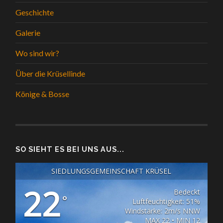
Geschichte
Galerie
Wo sind wir?
Über die Krüsellinde
Könige & Bosse
SO SIEHT ES BEI UNS AUS...
SIEDLUNGSGEMEINSCHAFT KRÜSEL
22
Bedeckt
°
Luftfeuchtigkeit: 51%
Windstärke: 2m/s NNW
MAX 22 • MIN 12