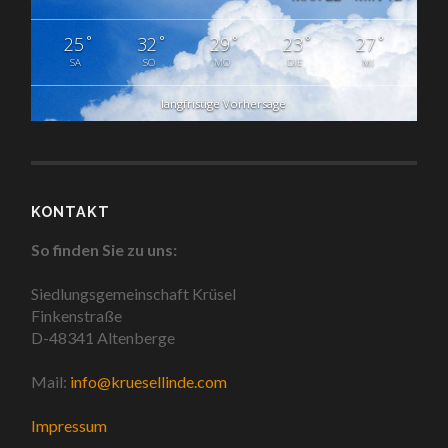
°
°
°
°
°
25
32
29
23
27
SA
SO
MO
DIE
MI
langfristige Vorhersage
KONTAKT
So finden Sie zu uns:
Siedlungsgemeinschaft Krüsel
Finkenstraße
D-48341 Altenberge
Mail:
info@kruesellinde.com
Impressum