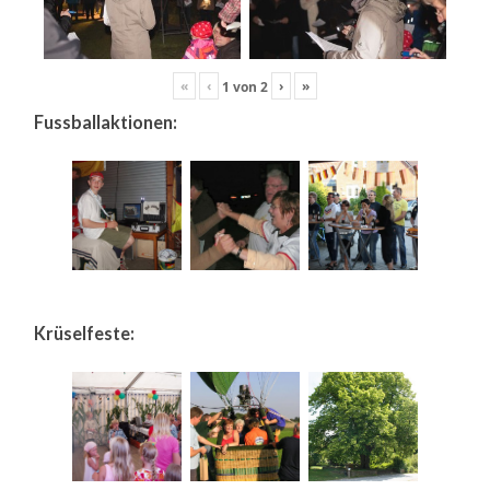
«
‹
›
»
1
von
2
Fussballaktionen:
Krüselfeste: