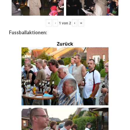
«
‹
›
»
1
von
2
Fussballaktionen:
Zurück