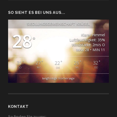
SO SIEHT ES BEI UNS AUS...
SIEDLUNGSGEMEINSCHAFT KRÜSEL
28
Klarer Himmel
°
Luftfeuchtigkeit: 35%
Windstärke: 2m/s O
MAX 28 • MIN 11
°
°
°
°
°
31
27
22
26
32
SO
MO
DIE
MI
DO
langfristige Vorhersage
KONTAKT
So finden Sie zu uns: