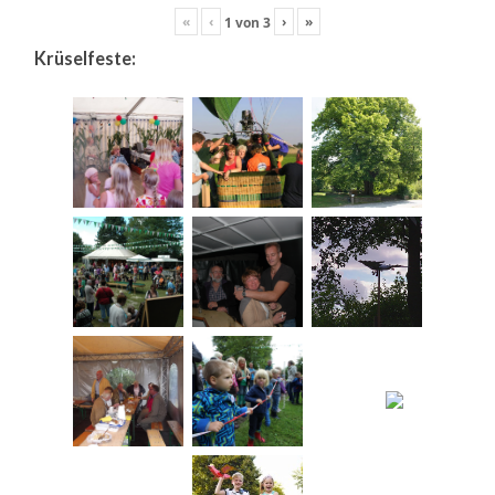
«
‹
›
»
1
von
3
Krüselfeste: