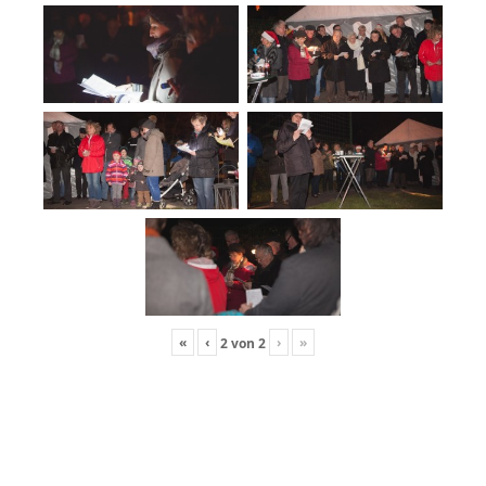
«
‹
›
»
2
von
2