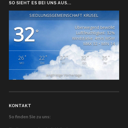
SO SIEHT ES BEI UNS AUS...
SIEDLUNGSGEMEINSCHAFT KRÜSEL
32
Überwiegend bewölkt
°
Luftfeuchtigkeit: 32%
Windstärke: 4m/s WSW
MAX 32 • MIN 14
°
°
°
°
°
26
22
27
32
35
MO
DIE
MI
DO
FR
langfristige Vorhersage
KONTAKT
So finden Sie zu uns: