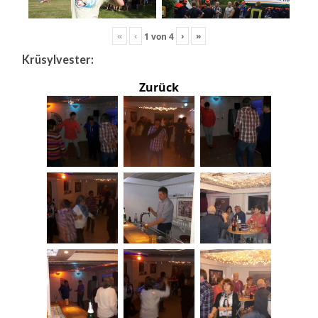
«
‹
›
»
1
von
4
Krüsylvester:
Zurück