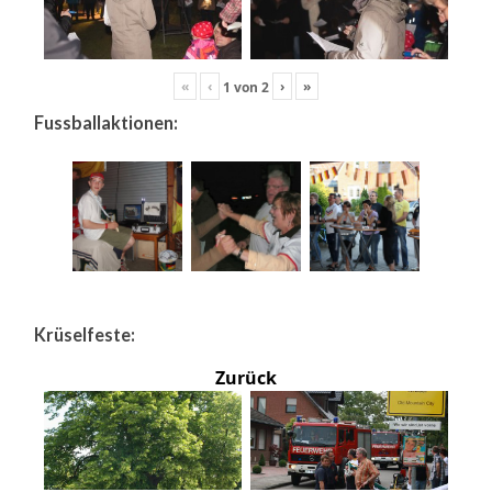
«
‹
›
»
1
von
2
Fussballaktionen:
Krüselfeste:
Zurück