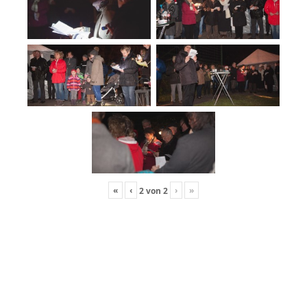
«
‹
›
»
2
von
2