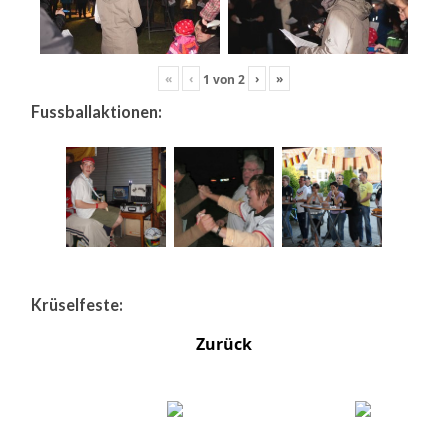
«
‹
›
»
1
von
2
Fussballaktionen:
Krüselfeste:
Zurück