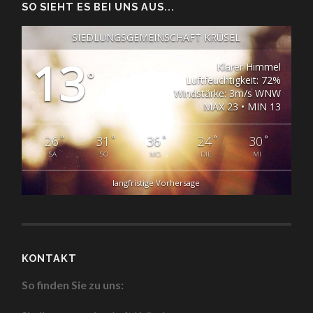
SO SIEHT ES BEI UNS AUS...
SIEDLUNGSGEMEINSCHAFT KRÜSEL
13
Klarer Himmel
°
Luftfeuchtigkeit: 72%
Windstärke: 3m/s WNW
MAX 23 • MIN 13
°
°
°
°
°
26
31
36
24
30
SA
SO
MO
DIE
MI
langfristige Vorhersage
KONTAKT
So finden Sie zu uns: