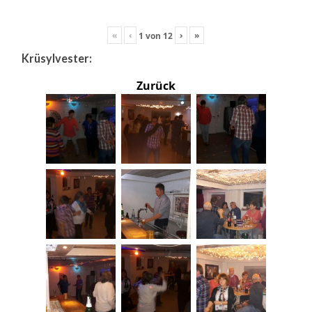
«
‹
›
»
1
von
12
Krüsylvester:
Zurück