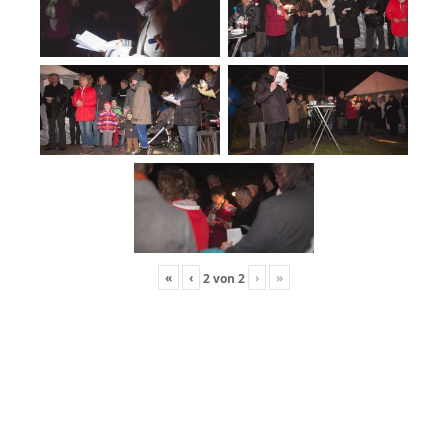
«
‹
›
»
2
von
2