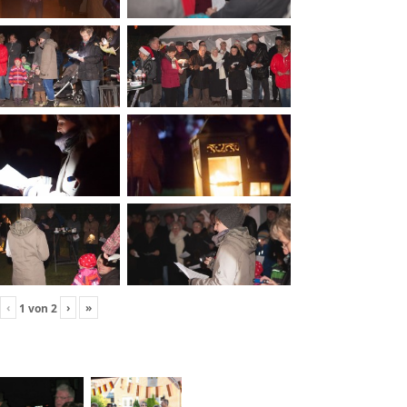
‹
›
»
1
von
2