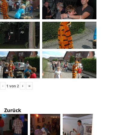
‹
›
»
1
von
2
Zurück