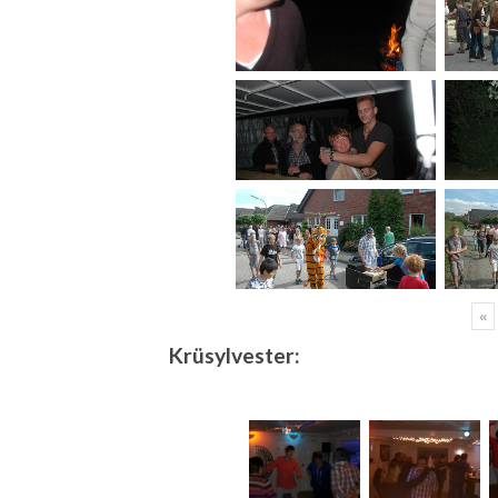
«
Krüsylvester: