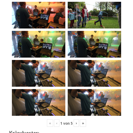
«
‹
›
»
1
von
5
Krüsylvester: