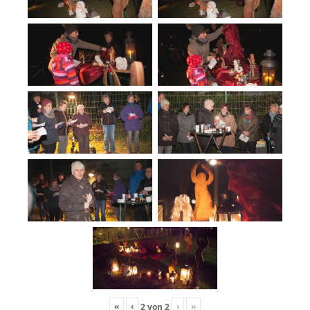
«
‹
›
»
2
von
2