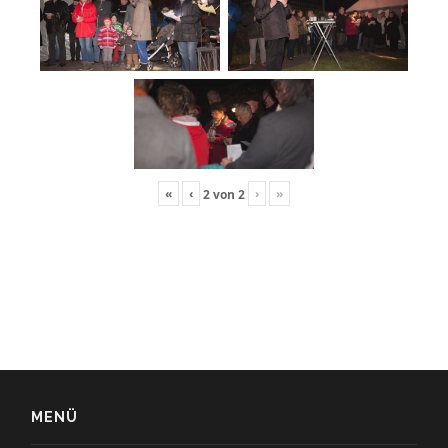
«
‹
›
»
2
von
2
MENÜ