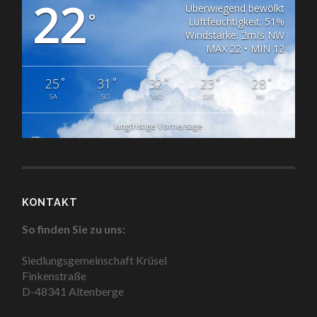
22
Überwiegend bewölkt
°
Luftfeuchtigkeit: 51%
Windstärke: 2m/s NW
MAX 22 • MIN 12
°
°
°
°
°
25
31
32
23
28
SA
SO
MO
DIE
MI
langfristige Vorhersage
KONTAKT
So finden Sie zu uns:
Siedlungsgemeinschaft Krüsel
Finkenstraße
D-48341 Altenberge