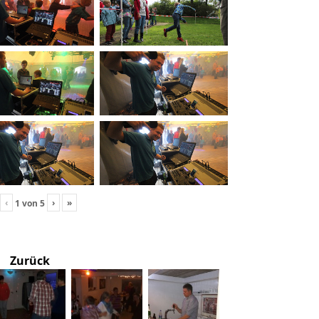
‹
›
»
1
von
5
Zurück