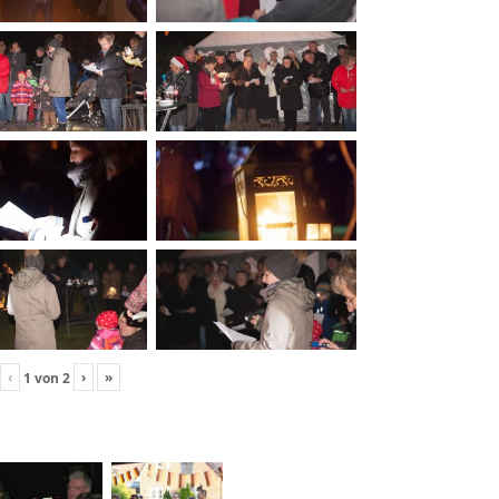
‹
›
»
1
von
2