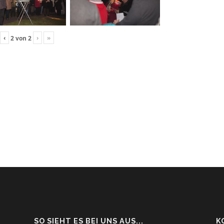
‹
›
»
2
von
2
SO SIEHT ES BEI UNS AUS...
K