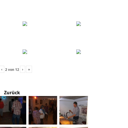
‹
›
»
2
von
12
Zurück