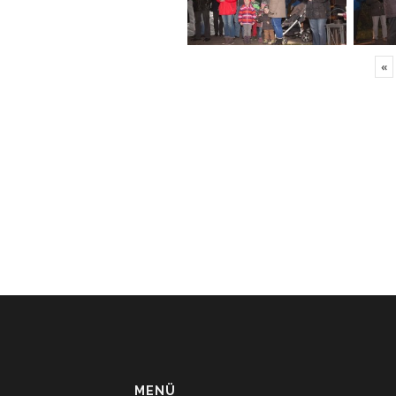
«
MENÜ